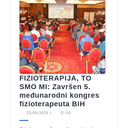
FIZIOTERAPIJA, TO
SMO MI: Završen 5.
međunarodni kongres
FIZIOTERAP
fizioterapeuta BiH
TO
22/05/2023
22/05/2023
I
21:53
SMO