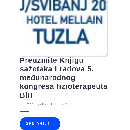
Preuzmite Knjigu
sažetaka i radova 5.
međunarodnog
kongresa fizioterapeuta
Preuzmite
BiH
Knjigu
27/05/2023
27/05/2023
I
21:11
sažetaka
i
OPŠIRNIJE
OPŠIRNIJE
radova