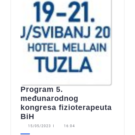
Program 5.
međunarodnog
kongresa fizioterapeuta
Program
BiH
5.
15/05/2023
15/05/2023
I
16:04
međunarodnog