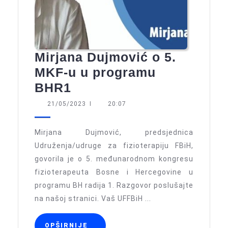
Mirjana Dujmović o 5.
MKF-u u programu
Mirjana
BHR1
Dujmović
21/05/2023
21/05/2023
I
20:07
o
5.
Mirjana Dujmović, predsjednica
MKF-
Udruženja/udruge za fizioterapiju FBiH,
govorila je o 5. međunarodnom kongresu
u
fizioterapeuta Bosne i Hercegovine u
u
programu BH radija 1. Razgovor poslušajte
programu
na našoj stranici. Vaš UFFBiH ...
BHR1
OPŠIRNIJE
OPŠIRNIJE