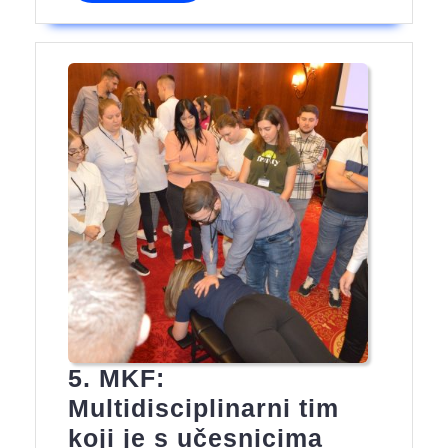
5.
međunarodnog
kongresa
fizioterapeuta
BiH
5. MKF:
Multidisciplinarni tim
koji je s učesnicima