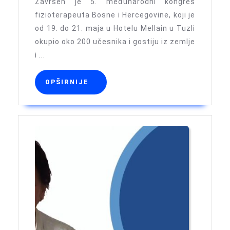
MI:
Završen je 5. međunarodni kongres
Završen
fizioterapeuta Bosne i Hercegovine, koji je
od 19. do 21. maja u Hotelu Mellain u Tuzli
5.
okupio oko 200 učesnika i gostiju iz zemlje
međunarod
i ...
kongres
fizioterapeu
OPŠIRNIJE
OPŠIRNIJE
BiH