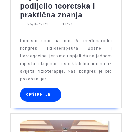
podijelio teoretska i
5.
praktična znanja
MKF:
26/05/2023
26/05/2023
I
11:26
Multidiscipli
tim
Ponosni smo na naš 5. međunarodni
koji
kongres fizioterapeuta Bosne i
Hercegovine, jer smo uspjeli da na jednom
je
mjestu okupimo respektabilna imena iz
s
svijeta fizioterapije. Naš kongres je bio
učesnicima
poseban, jer ...
podijelio
teoretska
OPŠIRNIJE
OPŠIRNIJE
i
praktična
znanja