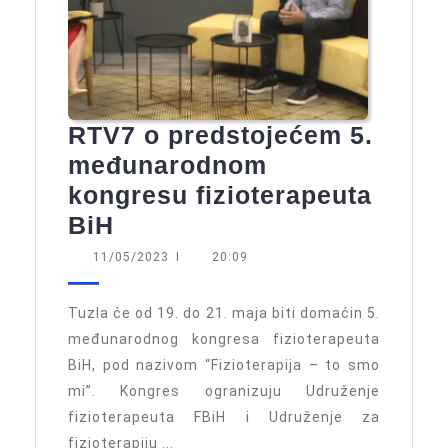
RTV7 o predstojećem 5.
međunarodnom
kongresu fizioterapeuta
RTV7
BiH
o
11/05/2023
11/05/2023
I
20:09
predstojećem
5.
Tuzla će od 19. do 21. maja biti domaćin 5.
međunarodnom
međunarodnog kongresa fizioterapeuta
BiH, pod nazivom “Fizioterapija – to smo
kongresu
mi”. Kongres ogranizuju Udruženje
fizioterapeuta
fizioterapeuta FBiH i Udruženje za
BiH
fizioterapiju ...