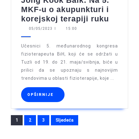
MKF-u o akupunkturi i
Jong
korejskoj terapiji ruku
Kook
05/05/2023
05/05/2023
I
15:00
Baik:
Na
Učesnici 5. međunarodnog kongresa
5.
fizioterapeuta BiH, koji će se održati u
Tuzli od 19. do 21. maja/svibnja, biće u
MKF-
prilici da se upoznaju s najnovijim
u
trendovima u oblasti fizioterapije, koje ...
o
akupunk
OPŠIRNIJE
OPŠIRNIJE
i
korejsk
Brojevi
terapiji
1
2
3
Sljedeća
stranica
ruku
objava