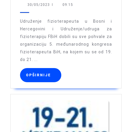
su
30/05/2023
30/05/2023
I
09:15
najzaslu
za
Udruženje fizioterapeuta u Bosni i
besprij
Hercegovini i Udruženje/udruga za
fizioterapiju FBiH dobili su sve pohvale za
organiz
organizaciju 5. međunarodnog kongresa
5.
fizioterapeuta BiH, na kojem su se od 19.
MKF-
do 21. ...
a
OPŠIRNIJE
OPŠIRNIJE