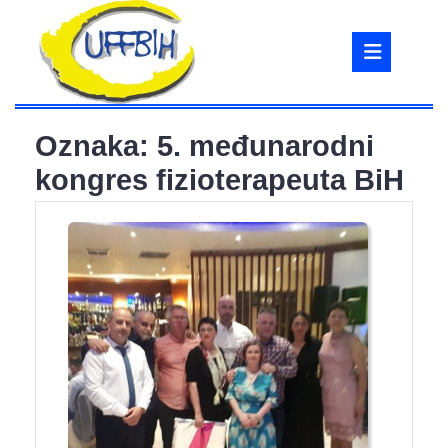
Skip
to
Ope
content
But
Oznaka:
5. međunarodni
kongres fizioterapeuta BiH