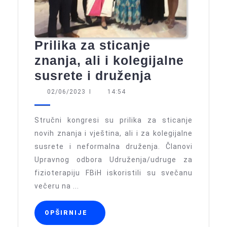
Prilika za sticanje
znanja, ali i kolegijalne
Prilika
susrete i druženja
za
02/06/2023
02/06/2023
I
14:54
sticanje
znanja,
Stručni kongresi su prilika za sticanje
ali
novih znanja i vještina, ali i za kolegijalne
susrete i neformalna druženja. Članovi
i
Upravnog odbora Udruženja/udruge za
kolegijalne
fizioterapiju FBiH iskoristili su svečanu
susrete
večeru na ...
i
druženja
OPŠIRNIJE
OPŠIRNIJE