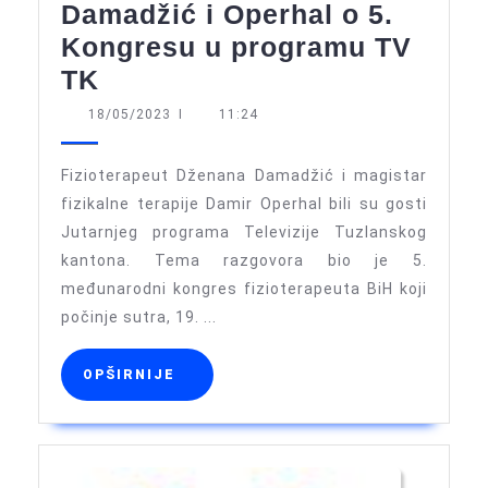
Damadžić i Operhal o 5.
Kongresu u programu TV
Damadžić
TK
i
18/05/2023
18/05/2023
I
11:24
Operhal
o
Fizioterapeut Dženana Damadžić i magistar
5.
fizikalne terapije Damir Operhal bili su gosti
Jutarnjeg programa Televizije Tuzlanskog
Kongresu
kantona. Tema razgovora bio je 5.
u
međunarodni kongres fizioterapeuta BiH koji
programu
počinje sutra, 19. ...
TV
TK
OPŠIRNIJE
OPŠIRNIJE