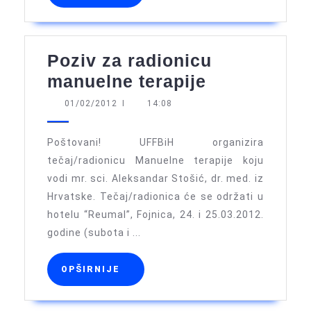
Poziv za radionicu
Poziv
manuelne terapije
za
01/02/2012
01/02/2012
I
14:08
radionicu
manuelne
Poštovani! UFFBiH organizira
terapije
tečaj/radionicu Manuelne terapije koju
vodi mr. sci. Aleksandar Stošić, dr. med. iz
Hrvatske. Tečaj/radionica će se održati u
hotelu “Reumal”, Fojnica, 24. i 25.03.2012.
godine (subota i ...
OPŠIRNIJE
OPŠIRNIJE