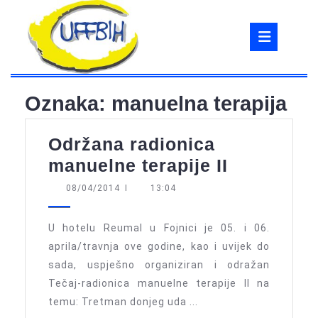
Skip
to
Ope
content
But
Oznaka:
manuelna terapija
Održana radionica
Održana
manuelne terapije II
radionica
08/04/2014
08/04/2014
I
13:04
manuelne
terapije
U hotelu Reumal u Fojnici je 05. i 06.
II
aprila/travnja ove godine, kao i uvijek do
sada, uspješno organiziran i odražan
Tečaj-radionica manuelne terapije II na
temu: Tretman donjeg uda ...