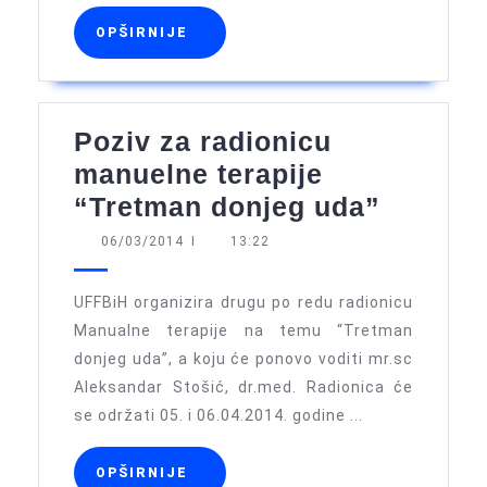
OPŠIRNIJE
OPŠIRNIJE
Poziv za radionicu
manuelne terapije
Poziv
“Tretman donjeg uda”
za
06/03/2014
06/03/2014
I
13:22
radioni
manuel
UFFBiH organizira drugu po redu radionicu
terapije
Manualne terapije na temu “Tretman
donjeg uda”, a koju će ponovo voditi mr.sc
“Tretm
Aleksandar Stošić, dr.med. Radionica će
donjeg
se održati 05. i 06.04.2014. godine ...
uda”
OPŠIRNIJE
OPŠIRNIJE