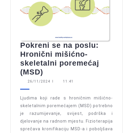
Pokreni se na poslu:
Hronični mišićno-
skeletalni poremećaj
Pokreni
(MSD)
se
26/11/2024
26/11/2024
I
11:41
na
poslu:
Ljudima koji rade s hroničnim mišićno-
Hronični
skeletalnim poremećajem (MSD) potrebno
je razumijevanje, svijest, podrška i
mišićno-
djelovanje na radnom mjestu. Fizioterapija
skeletalni
sprečava kronifikaciju MSD-a i poboljšava