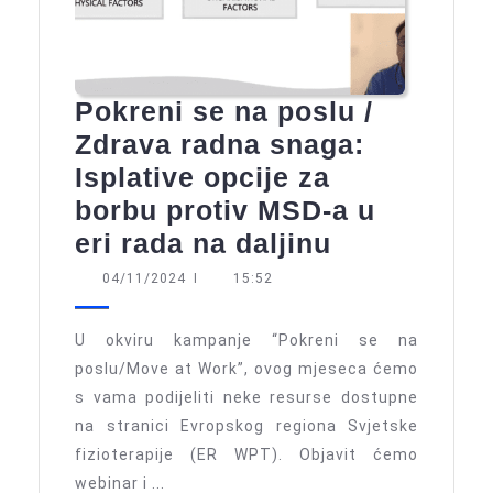
Pokreni se na poslu /
Zdrava radna snaga:
Isplative opcije za
borbu protiv MSD-a u
Pokreni
eri rada na daljinu
se
04/11/2024
04/11/2024
I
15:52
na
poslu
U okviru kampanje “Pokreni se na
/
poslu/Move at Work”, ovog mjeseca ćemo
s vama podijeliti neke resurse dostupne
Zdrava
na stranici Evropskog regiona Svjetske
radna
fizioterapije (ER WPT). Objavit ćemo
snaga:
webinar i ...