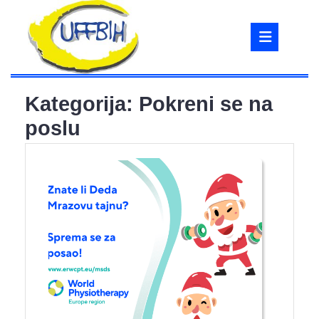
Skip
to
Ope
content
But
Kategorija:
Pokreni se na
poslu