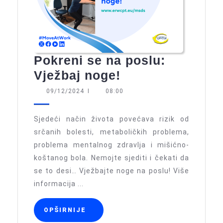
Pokreni se na poslu:
Pokreni
Vježbaj noge!
se
09/12/2024
09/12/2024
I
08:00
na
poslu:
Sjedeći način života povećava rizik od
Vježbaj
srčanih bolesti, metaboličkih problema,
problema mentalnog zdravlja i mišićno-
noge!
koštanog bola. Nemojte sjediti i čekati da
se to desi… Vježbajte noge na poslu! Više
informacija ...
OPŠIRNIJE
OPŠIRNIJE