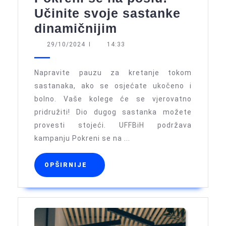
Učinite svoje sastanke
Pokreni
dinamičnijim
se
29/10/2024
29/10/2024
I
14:33
na
poslu:
Napravite pauzu za kretanje tokom
Učinite
sastanaka, ako se osjećate ukočeno i
bolno. Vaše kolege će se vjerovatno
svoje
pridružiti! Dio dugog sastanka možete
sastanke
provesti stojeći. UFFBiH podržava
dinamičnijim
kampanju Pokreni se na ...
OPŠIRNIJE
OPŠIRNIJE