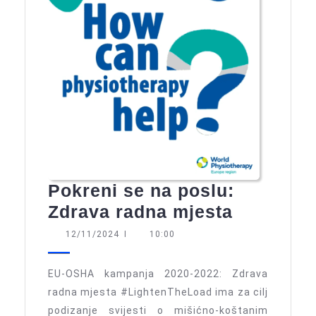
Pokreni se na poslu:
Pokreni
Zdrava radna mjesta
se
12/11/2024
12/11/2024
I
10:00
na
poslu:
EU-OSHA kampanja 2020-2022: Zdrava
Zdrava
radna mjesta #LightenTheLoad ima za cilj
podizanje svijesti o mišićno-koštanim