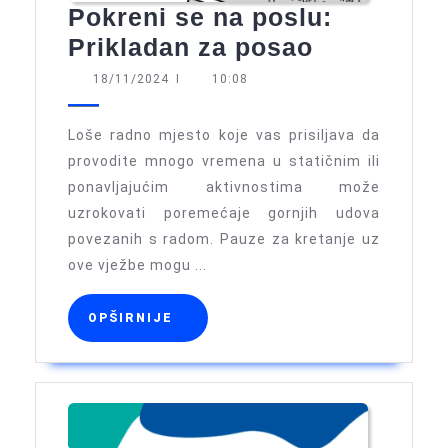
Pokreni se na poslu:
Pokreni
Prikladan za posao
se
18/11/2024
18/11/2024
I
10:08
na
poslu:
Loše radno mjesto koje vas prisiljava da
Prikladan
provodite mnogo vremena u statičnim ili
ponavljajućim aktivnostima može
za
uzrokovati poremećaje gornjih udova
posao
povezanih s radom. Pauze za kretanje uz
ove vježbe mogu ...
OPŠIRNIJE
OPŠIRNIJE