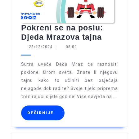
Pokreni se na poslu:
Pokreni
Djeda Mrazova tajna
se
23/12/2024
23/12/2024
I
08:00
na
poslu:
Sutra uveče Deda Mraz će raznositi
Djeda
poklone širom sveta. Znate li njegovu
tajnu kako to učiniti bez osjećaja
Mrazova
nelagode dok radite? Svoje tijelo priprema
tajna
trenirajući cijele godine! Više savjeta na ...
OPŠIRNIJE
OPŠIRNIJE