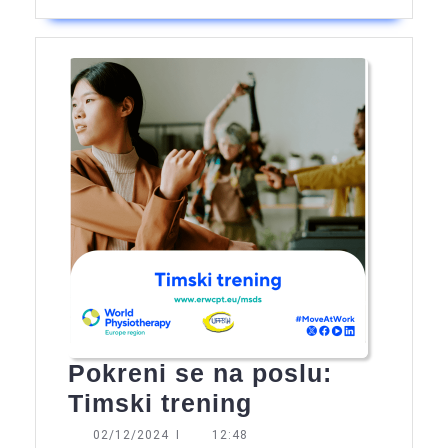
Pokreni se na poslu:
Pokreni
Timski trening
se
02/12/2024
02/12/2024
I
12:48