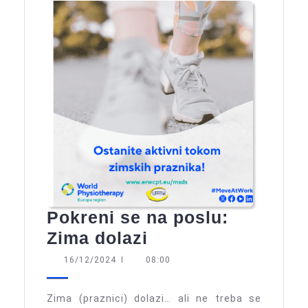
Pokreni se na poslu:
Pokreni
Zima dolazi
se
16/12/2024
16/12/2024
I
08:00
na
poslu:
Zima (praznici) dolazi… ali ne treba se