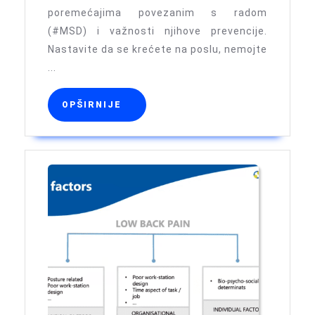
radna
poremećajima povezanim s radom
mjesta
(#MSD) i važnosti njihove prevencije.
Nastavite da se krećete na poslu, nemojte
...
OPŠIRNIJE
OPŠIRNIJE