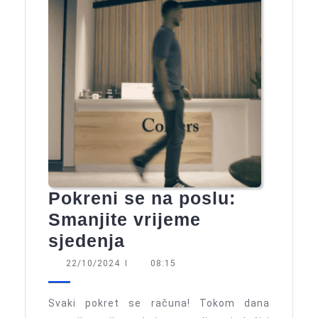
Pokreni se na poslu:
Smanjite vrijeme
Pokreni
sjedenja
se
22/10/2024
22/10/2024
I
08:15
na
poslu:
Svaki pokret se računa! Tokom dana