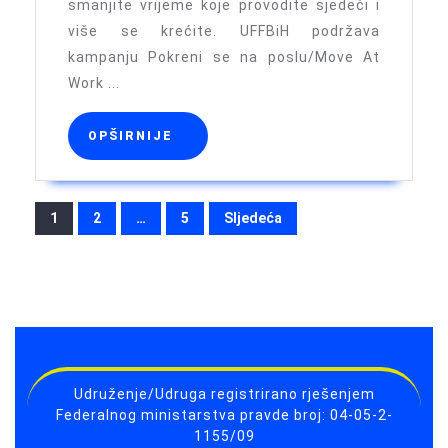
Smanjite
smanjite vrijeme koje provodite sjedeći i
više se krećite. UFFBiH podržava
vrijeme
kampanju Pokreni se na poslu/Move At
sjedenja
Work ...
OPŠIRNIJE
OPŠIRNIJE
Brojevi
1
2
…
5
Sljedeća
stranica
objava
Udruženje/Udruga registrirano rješenjem
Federalnog ministarstva pravde broj: 04-05-2-
1155/09