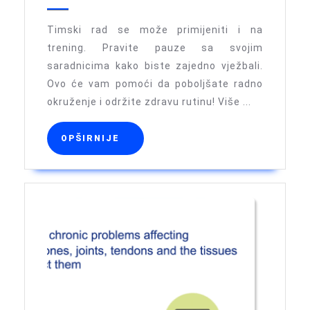
na
poslu:
Timski rad se može primijeniti i na
Timski
trening. Pravite pauze sa svojim
saradnicima kako biste zajedno vježbali.
trening
Ovo će vam pomoći da poboljšate radno
okruženje i održite zdravu rutinu! Više ...
OPŠIRNIJE
OPŠIRNIJE