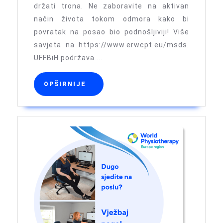
Zima
držati trona. Ne zaboravite na aktivan
način života tokom odmora kako bi
dolazi
povratak na posao bio podnošljiviji! Više
savjeta na https://www.erwcpt.eu/msds.
UFFBiH podržava ...
OPŠIRNIJE
OPŠIRNIJE