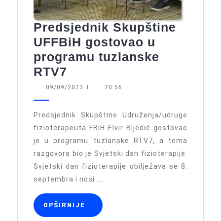
Predsjednik Skupštine
UFFBiH gostovao u
programu tuzlanske
Predsjednik
RTV7
Skupštine
09/09/2023
09/09/2023
I
20:56
UFFBiH
gostovao
Predsjednik Skupštine Udruženja/udruge
u
fizioterapeuta FBiH Elvir Bijedić gostovao
je u programu tuzlanske RTV7, a tema
programu
razgovora bio je Svjetski dan fizioterapije.
tuzlanske
Svjetski dan fizioterapije obilježava se 8.
RTV7
septembra i nosi ...
OPŠIRNIJE
OPŠIRNIJE