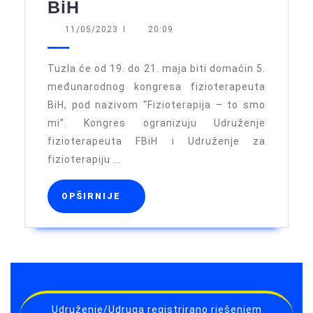
RTV7
BiH
o
11/05/2023
11/05/2023
I
20:09
predstojećem
5.
Tuzla će od 19. do 21. maja biti domaćin 5.
međunarodnom
međunarodnog kongresa fizioterapeuta
BiH, pod nazivom “Fizioterapija – to smo
kongresu
mi”. Kongres ogranizuju Udruženje
fizioterapeuta
fizioterapeuta FBiH i Udruženje za
BiH
fizioterapiju ...
OPŠIRNIJE
OPŠIRNIJE
Udruženje/Udruga registrirano rješenjem