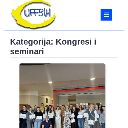
Skip
to
Ope
content
But
Kategorija:
Kongresi i
seminari