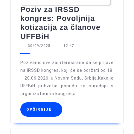
Poziv za IRSSD
kongres: Povoljnija
kotizacija za članove
Poziv
UFFBiH
za
30/09/2025
30/09/2025
I
12:47
IRSSD
kongres:
Pozivamo sve zainteresirane da se prijave
Povoljnija
na IRSSD kongres, koji će se održati od 18.
– 20.06.2026. u Novom Sadu, Srbija.Kako je
kotizacija
UFFBiH prihvatio ponudu za suradnju s
za
organizatorima kongresa, ...
članove
UFFBiH
OPŠIRNIJE
OPŠIRNIJE