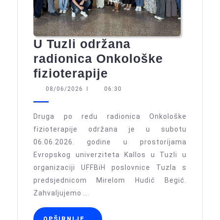
U Tuzli održana
radionica Onkološke
U
fizioterapije
Tuzli
08/06/2026
08/06/2026
I
06:30
održana
radionica
Druga po redu radionica Onkološke
Onkološke
fizioterapije održana je u subotu
06.06.2026. godine u prostorijama
fizioterapije
Evropskog univerziteta Kallos u Tuzli u
organizaciji UFFBiH poslovnice Tuzla s
predsjednicom Mirelom Hudić Begić.
Zahvaljujemo ...
OPŠIRNIJE
OPŠIRNIJE