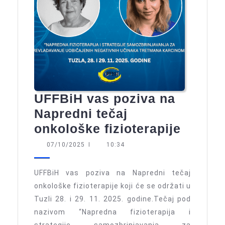
UFFBiH vas poziva na
Napredni tečaj
UFFBi
onkološke fizioterapije
vas
07/10/2025
07/10/2025
I
10:34
poziva
na
UFFBiH vas poziva na Napredni tečaj
Napred
onkološke fizioterapije koji će se održati u
Tuzli 28. i 29. 11. 2025. godine.Tečaj pod
tečaj
nazivom “Napredna fizioterapija i
onkolo