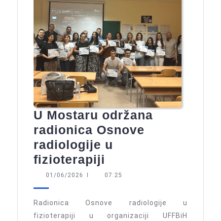
U Mostaru održana
radionica Osnove
radiologije u
U
fizioterapiji
Mostaru
01/06/2026
01/06/2026
I
07:25
održana
radionica
Radionica Osnove radiologije u
Osnove
fizioterapiji u organizaciji UFFBiH