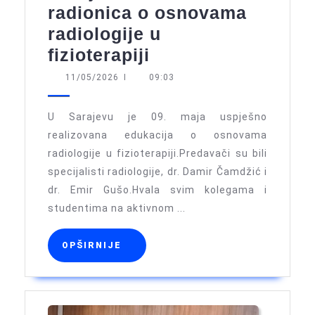
radionica o osnovama
radiologije u
Sarajevo:
fizioterapiji
Održana
11/05/2026
11/05/2026
I
09:03
radionica
o
U Sarajevu je 09. maja uspješno
osnovama
realizovana edukacija o osnovama
radiologije u fizioterapiji.Predavači su bili
radiologije
specijalisti radiologije, dr. Damir Čamdžić i
u
dr. Emir Gušo.Hvala svim kolegama i
fizioterapiji
studentima na aktivnom ...
OPŠIRNIJE
OPŠIRNIJE