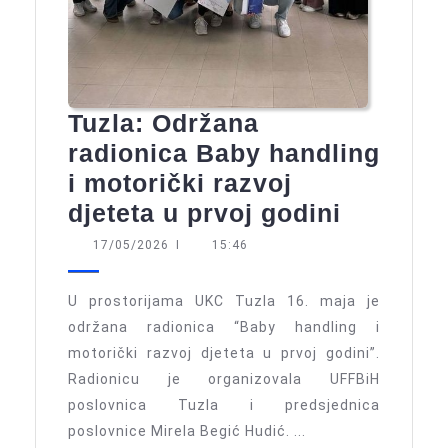
Tuzla: Održana
radionica Baby handling
i motorički razvoj
Tuzla:
djeteta u prvoj godini
Održana
17/05/2026
17/05/2026
I
15:46
radionic
Baby
U prostorijama UKC Tuzla 16. maja je
handlin
održana radionica “Baby handling i
motorički razvoj djeteta u prvoj godini”.
i
Radionicu je organizovala UFFBiH
motoričk
poslovnica Tuzla i predsjednica
razvoj
poslovnice Mirela Begić Hudić. ...