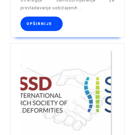
strategije samozbrinjavanja za
fiziote
prevladavanje uobičajenih ...
OPŠIRNIJE
OPŠIRNIJE