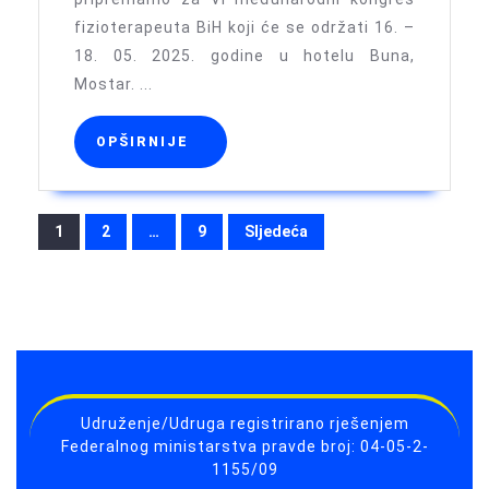
BiH
fizioterapeuta BiH koji će se održati 16. –
18. 05. 2025. godine u hotelu Buna,
Mostar. ...
OPŠIRNIJE
OPŠIRNIJE
Brojevi
1
2
…
9
Sljedeća
stranica
objava
Udruženje/Udruga registrirano rješenjem
Federalnog ministarstva pravde broj: 04-05-2-
1155/09