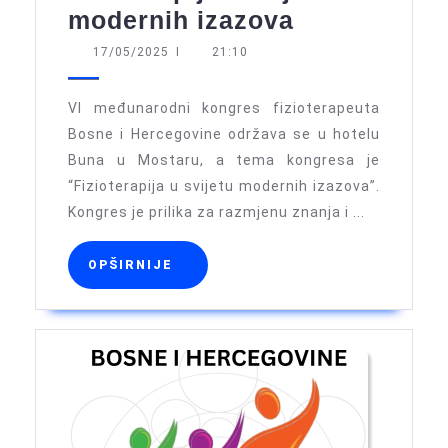
VI
modernih izazova
kongres
17/05/2025
17/05/2025
I
21:10
fizioterapeu
BiH:
VI međunarodni kongres fizioterapeuta
Predavanja,
Bosne i Hercegovine održava se u hotelu
Buna u Mostaru, a tema kongresa je
radionice
“Fizioterapija u svijetu modernih izazova”.
i
Kongres je prilika za razmjenu znanja i ...
prezentacij
o
OPŠIRNIJE
OPŠIRNIJE
fizioterapiji
u
svijetu
modernih
izazova