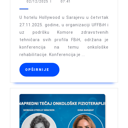
konferencija
02/12/2025
02/12/2025
I
07:41
na
temu
U hotelu Hollywood u Sarajevu u četvrtak
onkološke
27.11.2025. godine, u organizaciji UFFBiH i
uz podršku Komore zdravstvenih
rehabilitacije:
tehničara svih profila FBiH, održana je
Rastuća
konferencija na temu onkološke
potreba
rehabilitacije. Konferencija je ...
za
onkološkom
OPŠIRNIJE
OPŠIRNIJE
fizioterapijom