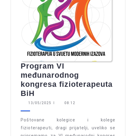
Program VI
međunarodnog
kongresa fizioterapeuta
Program
BiH
VI
13/05/2025
13/05/2025
I
08:12
međunarodnog
kongresa
Poštovane kolegice i kolege
fizioterapeuta
fizioterapeuti, dragi prijatelji, uveliko se
pripremamo za VI međunarodni kongres