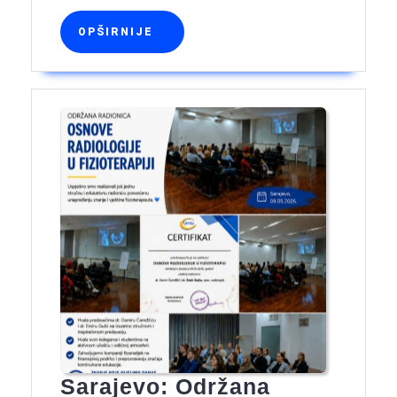
djeteta
u
OPŠIRNIJE
OPŠIRNIJE
prvoj
godini
Sarajevo: Održana