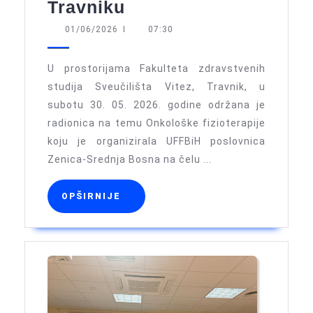
Radionica
Travniku
Onkološke
01/06/2026
01/06/2026
I
07:30
fizioterapije
održana
U prostorijama Fakulteta zdravstvenih
u
studija Sveučilišta Vitez, Travnik, u
subotu 30. 05. 2026. godine održana je
Travniku
radionica na temu Onkološke fizioterapije
koju je organizirala UFFBiH poslovnica
Zenica-Srednja Bosna na čelu ...
OPŠIRNIJE
OPŠIRNIJE