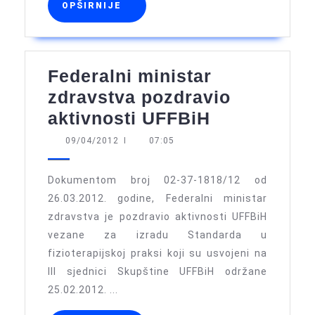
OPŠIRNIJE
OPŠIRNIJE
Federalni ministar
zdravstva pozdravio
Federalni
aktivnosti UFFBiH
ministar
09/04/2012
09/04/2012
I
07:05
zdravstva
pozdravio
Dokumentom broj 02-37-1818/12 od
aktivnosti
26.03.2012. godine, Federalni ministar
zdravstva je pozdravio aktivnosti UFFBiH
UFFBiH
vezane za izradu Standarda u
fizioterapijskoj praksi koji su usvojeni na
III sjednici Skupštine UFFBiH održane
25.02.2012. ...