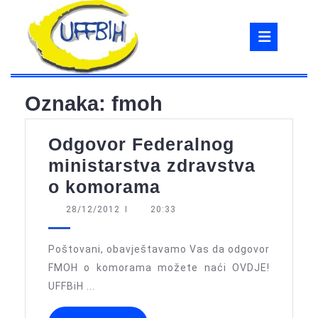
Skip
to
Ope
content
But
Oznaka:
fmoh
Odgovor Federalnog
ministarstva zdravstva
Odgovor
o komorama
Federalnog
28/12/2012
28/12/2012
I
20:33
ministarstva
zdravstva
Poštovani, obavještavamo Vas da odgovor
o
FMOH o komorama možete naći OVDJE!
UFFBiH ...
komorama