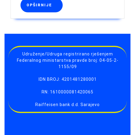
OPŠIRNIJE
OPŠIRNIJE
Udruženje/Udruga registrirano rješenjem
Federalnog ministarstva pravde broj: 04-05-2-
1155/09
IDN BROJ: 4201481280001
RN: 1610000081420065
Raiffeisen bank d.d. Sarajevo