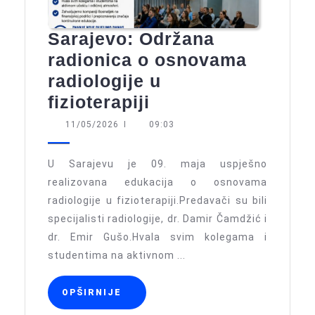
Sarajevo: Održana
radionica o osnovama
radiologije u
Sarajevo:
fizioterapiji
Održana
11/05/2026
11/05/2026
I
09:03
radionica
o
U Sarajevu je 09. maja uspješno
osnovama
realizovana edukacija o osnovama
radiologije u fizioterapiji.Predavači su bili
radiologije
specijalisti radiologije, dr. Damir Čamdžić i
u
dr. Emir Gušo.Hvala svim kolegama i
fizioterapiji
studentima na aktivnom ...
OPŠIRNIJE
OPŠIRNIJE