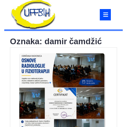
Skip
to
Ope
content
But
Oznaka:
damir čamdžić