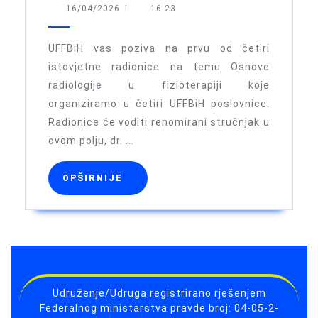
za
16/04/2026
16/04/2026
I
16:23
radionicu:
Osnove
UFFBiH vas poziva na prvu od četiri
radiologije
istovjetne radionice na temu Osnove
radiologije u fizioterapiji koje
u
organiziramo u četiri UFFBiH poslovnice.
fizioterapiji
Radionice će voditi renomirani stručnjak u
ovom polju, dr. ...
OPŠIRNIJE
OPŠIRNIJE
Udruženje/Udruga registrirano rješenjem
Federalnog ministarstva pravde broj: 04-05-2-