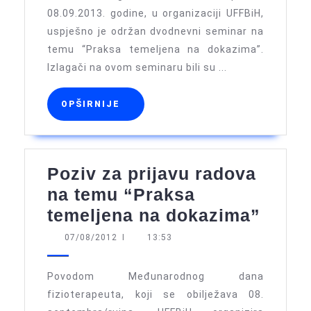
08.09.2013. godine, u organizaciji UFFBiH,
temu
uspješno je održan dvodnevni seminar na
“Praksa
temu “Praksa temeljena na dokazima”.
temeljena
Izlagači na ovom seminaru bili su ...
na
dokazima”
OPŠIRNIJE
OPŠIRNIJE
Poziv za prijavu radova
na temu “Praksa
Poziv
temeljena na dokazima”
za
07/08/2012
07/08/2012
I
13:53
prija
radov
Povodom Međunarodnog dana
na
fizioterapeuta, koji se obilježava 08.