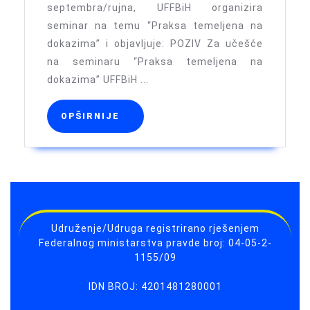
septembra/rujna, UFFBiH organizira
“Prak
seminar na temu “Praksa temeljena na
temel
dokazima” i objavljuje: POZIV Za učešće
na
na seminaru “Praksa temeljena na
doka
dokazima” UFFBiH ...
OPŠIRNIJE
OPŠIRNIJE
Udruženje/Udruga registrirano rješenjem
Federalnog ministarstva pravde broj: 04-05-2-
1155/09
IDN BROJ: 4201481280001