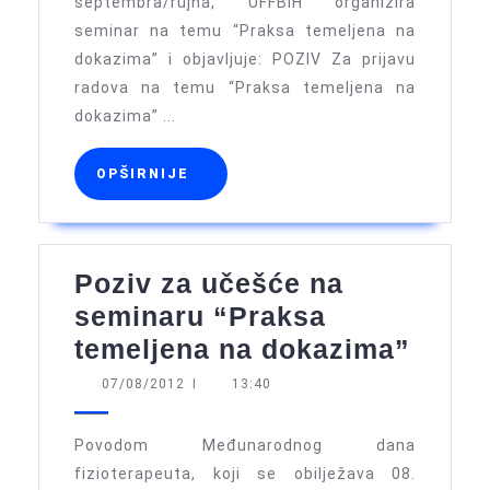
septembra/rujna, UFFBiH organizira
temu
seminar na temu “Praksa temeljena na
“Prak
dokazima” i objavljuje: POZIV Za prijavu
temel
radova na temu “Praksa temeljena na
na
dokazima” ...
doka
OPŠIRNIJE
OPŠIRNIJE
Poziv za učešće na
seminaru “Praksa
Poziv
temeljena na dokazima”
za
07/08/2012
07/08/2012
I
13:40
učeš
na
Povodom Međunarodnog dana
semi
fizioterapeuta, koji se obilježava 08.