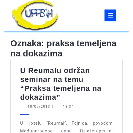
Skip
to
Ope
content
But
Oznaka:
praksa temeljena
na dokazima
U Reumalu održan
seminar na temu
“Praksa temeljena na
U
dokazima”
Reumalu
10/09/2013
10/09/2013
I
13:34
održan
seminar
U Hotelu “Reumal”, Fojnica, povodom
na
Međunarodnog dana fizioterapeuta,