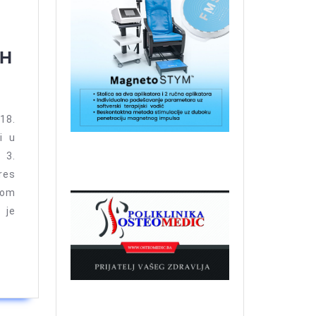
Održan
iH
III
Međunarodni
kongres
18.
fizioterapeuta
i u
ARK d.o.o. medicinska i wellness
oprema
3.
BiH
es
vom
 je
Centar za fizikalnu medicinu i
kiropraktiku Lukavac