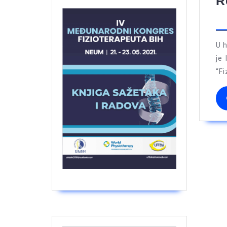
R
U h
je
“Fi