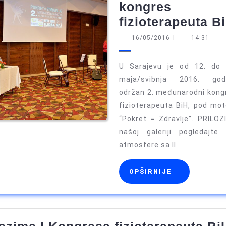
kongres
fizioterapeuta B
16/05/2016
16/05/2016
I
14:31
U Sarajevu je od 12. do 
maja/svibnja 2016. god
održan 2. međunarodni kong
fizioterapeuta BiH, pod mo
“Pokret = Zdravlje”. PRILOZI
našoj galeriji pogledajte 
atmosfere sa II ...
OPŠIRNIJE
OPŠIRNIJE