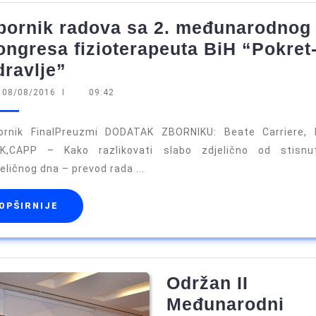
bornik radova sa 2. međunarodnog
ongresa fizioterapeuta BiH “Pokret
Zbornik
dravlje”
radova
08/08/2016
08/08/2016
I
09:42
sa
2.
ornik FinalPreuzmi DODATAK ZBORNIKU: Beate Carriere, 
međunarodnog
FK,CAPP – Kako razlikovati slabo zdjelično od stisnu
eličnog dna – prevod rada ...
kongresa
fizioterapeuta
OPŠIRNIJE
OPŠIRNIJE
BiH
“Pokret-
zdravlje”
Održan II
Međunarodni