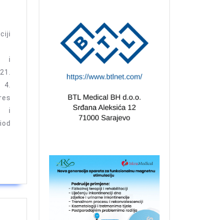
s
apeuta
ji
i i
21.
ija
 4.
es
”
i i
iod
BTL