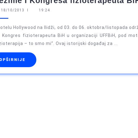
ezime I Kongresa fizioterapeuta Bi
18/10/2013
18/10/2013
I
19:24
otelu Hollywood na Ilidži, od 03. do 06. oktobra/listopada od
 I Kongres fizioterapeuta BiH u organizaciji UFFBiH, pod mo
zioterapija – to smo mi”. Ovaj istorijski događaj za ...
OPŠIRNIJE
OPŠIRNIJE