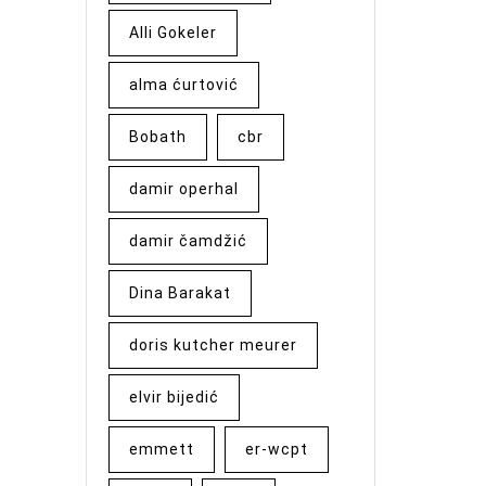
Alli Gokeler
alma ćurtović
Bobath
cbr
damir operhal
damir čamdžić
Dina Barakat
doris kutcher meurer
elvir bijedić
emmett
er-wcpt