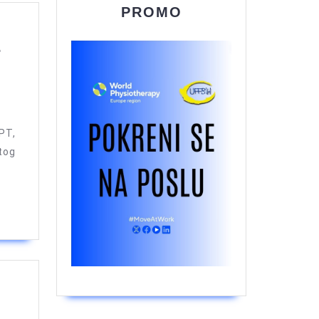
PROMO
-
PT,
tog