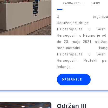
IV
24/05/2021
24/05/2021
I
14:09
Kongre
fizioter
U organizaci
u
Udruženja/Udruge
fizioterapeuta u Bosn
BiH
Hercegovini u Neumu je od 
“Edukac
do 23. maja 2021. održan
je
međunarodni kongr
terapija
fizioterapeuta u Bosn
Hercegovini. Protekli per
jedan je ...
OPŠIRNIJE
OPŠIRNIJE
Održan III