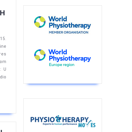
Održan
iH
II
Međunarodni
kongres
15.
fizioterapeuta
ine
res
BiH
tom
: U
dio
Rezime