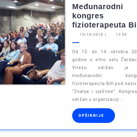
Međunarodni
kongres
fizioterapeuta B
15/10/2018
15/10/2018
I
13:56
Od 12. do 14. oktobra 20
godine u etno selu Čardac
Vitezu održan je 
međunarodni kongr
fizioterapeuta BiH pod nazi
“Znanje i vještine”. Kongres
održan u organizaciji ...
OPŠIRNIJE
OPŠIRNIJE