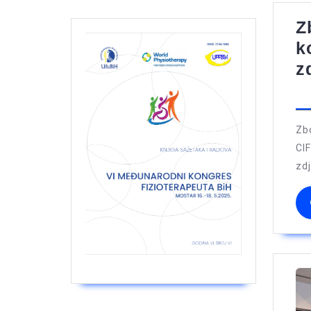
Z
k
z
Zb
CI
zdj