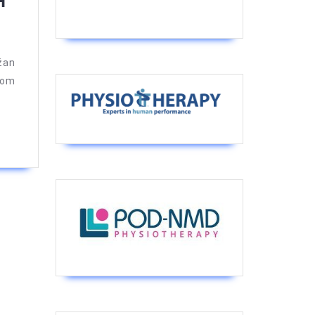
H
I
Kongresa
fizioterapeuta
ržan
BiH
tom