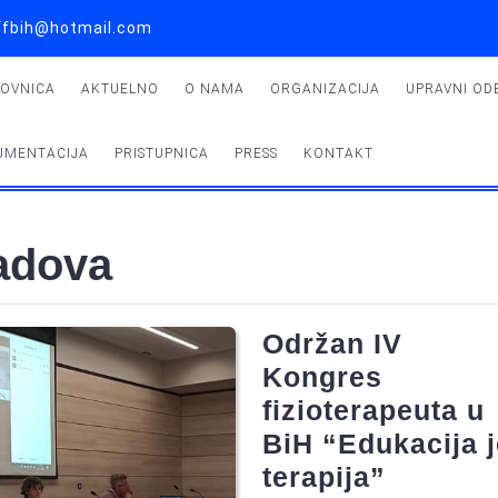
 uffbih@hotmail.com
LOVNICA
AKTUELNO
O NAMA
ORGANIZACIJA
UPRAVNI OD
UMENTACIJA
PRISTUPNICA
PRESS
KONTAKT
radova
Održan IV
Kongres
fizioterapeuta u
BiH “Edukacija j
Održan
terapija”