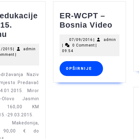
 edukacije
ER-WCPT –
ER-
15.
Bosnia Video
Plan
WCPT
nu
07/09/2016
admin
07/09/2016
|
admin
edukacije
–
|
0 Comment
|
16/01/2015
admin
1/2015
|
admin
za
Bosni
09:54
omment
|
2015.
Video
OPŠIRNIJE
OPŠIRNIJE
godinu
državanja Naziv
 mjesto Predavač
4.01.2015. Miror
y-Olovo Jasmin
ić 160,00 KM
15.-29.03.2015.
s- Makedonija,
e 90,00 € do