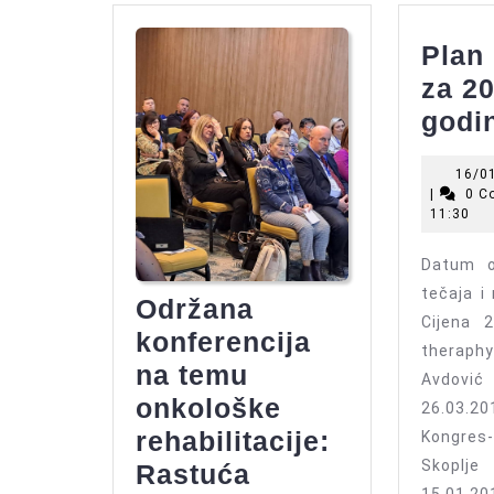
Plan
za 20
godi
16/0
|
0 C
11:30
Datum o
tečaja i
Održana
Cijena 2
konferencija
theraph
na temu
Avdov
onkološke
26.03.20
rehabilitacije:
Kongre
Skoplj
Rastuća