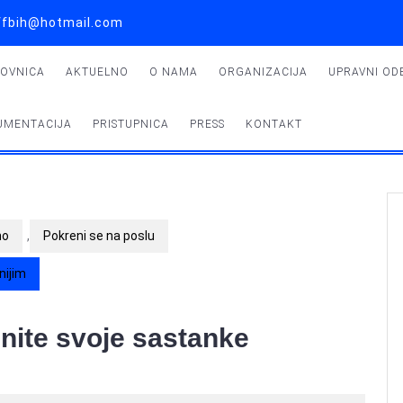
 uffbih@hotmail.com
LOVNICA
AKTUELNO
O NAMA
ORGANIZACIJA
UPRAVNI OD
UMENTACIJA
PRISTUPNICA
PRESS
KONTAKT
no
,
Pokreni se na poslu
nijim
inite svoje sastanke