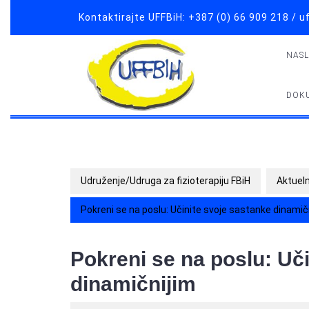
Skip
Kontaktirajte UFFBiH: +387 (0) 66 909 218 /
to
content
NAS
DOK
Udruženje/Udruga za fizioterapiju FBiH
Aktuel
Pokreni se na poslu: Učinite svoje sastanke dinamič
Pokreni se na poslu: Uč
dinamičnijim