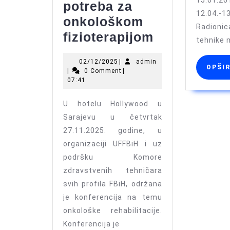
15.01.20
potreba za
12.04.-1
onkološkom
Radion
Održana
fizioterapijom
tehnike m
konferencij
02/12/2025
admin
02/12/2025
|
admin
na
OPŠI
|
0 Comment
|
temu
07:41
onkološke
U hotelu Hollywood u
rehabilitaci
Sarajevu u četvrtak
Rastuća
27.11.2025. godine, u
potreba
organizaciji UFFBiH i uz
za
podršku Komore
zdravstvenih tehničara
onkološko
svih profila FBiH, održana
fizioterapi
je konferencija na temu
onkološke rehabilitacije.
Konferencija je