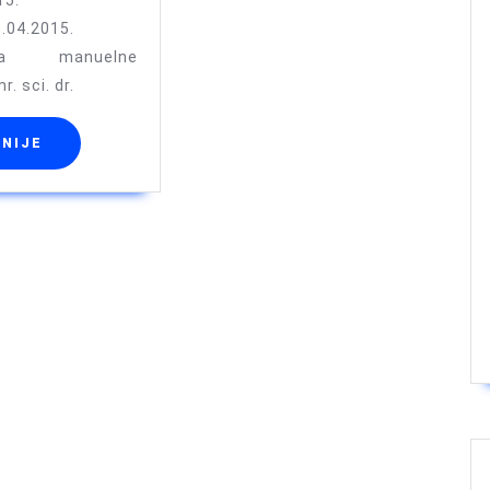
15.
3.04.2015.
ica manuelne
r. sci. dr.
a
OPŠIRNIJE
RNIJE
je:
m
jom