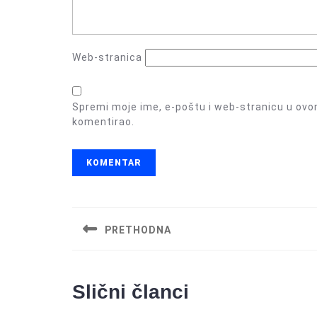
Web-stranica
Spremi moje ime, e-poštu i web-stranicu u ovo
komentirao.
Navigacija
objava
PRETHODNA
Previous
post:
Slični članci