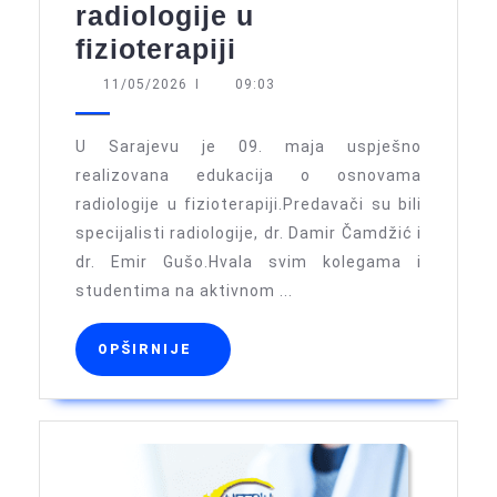
radiologije u
Sarajevo:
fizioterapiji
Održana
11/05/2026
11/05/2026
I
09:03
radionica
o
U Sarajevu je 09. maja uspješno
osnovama
realizovana edukacija o osnovama
radiologije u fizioterapiji.Predavači su bili
radiologije
specijalisti radiologije, dr. Damir Čamdžić i
u
dr. Emir Gušo.Hvala svim kolegama i
fizioterapiji
studentima na aktivnom ...
OPŠIRNIJE
OPŠIRNIJE