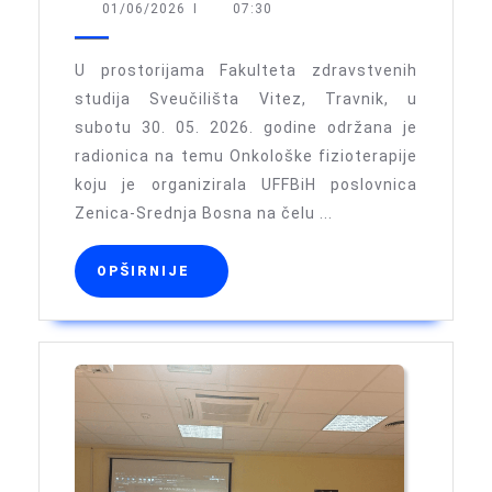
Onkološke
01/06/2026
01/06/2026
I
07:30
fizioterapije
održana
U prostorijama Fakulteta zdravstvenih
u
studija Sveučilišta Vitez, Travnik, u
subotu 30. 05. 2026. godine održana je
Travniku
radionica na temu Onkološke fizioterapije
koju je organizirala UFFBiH poslovnica
Zenica-Srednja Bosna na čelu ...
OPŠIRNIJE
OPŠIRNIJE