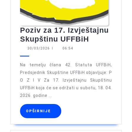
Poziv za 17. Izvještajnu
Poziv
Skupštinu UFFBiH
za
30/03/2026
30/03/2026
I
06:54
17.
Izvještajnu
Na temelju člana 42. Statuta UFFBiH,
Skupštinu
Predsjednik Skupštine UFFBiH objavljuje: P
O Z I V Za 17. Izvještajnu Skupštinu
UFFBiH
UFFBiH koja će se održati u subotu, 18. 04.
2026. godine ...
OPŠIRNIJE
OPŠIRNIJE