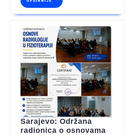
u
OPŠIRNIJE
OPŠIRNIJE
prvoj
godini
Sarajevo: Održana
radionica o osnovama