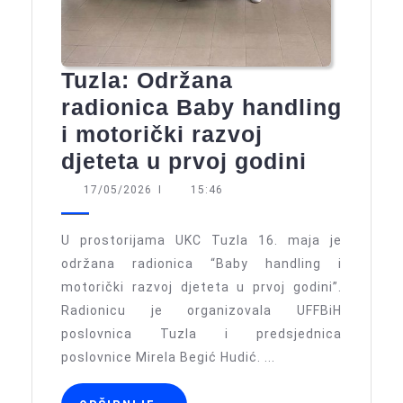
Tuzla: Održana
radionica Baby handling
i motorički razvoj
Tuzla:
djeteta u prvoj godini
Održana
17/05/2026
17/05/2026
I
15:46
radionic
Baby
U prostorijama UKC Tuzla 16. maja je
handlin
održana radionica “Baby handling i
motorički razvoj djeteta u prvoj godini”.
i
Radionicu je organizovala UFFBiH
motoričk
poslovnica Tuzla i predsjednica
razvoj
poslovnice Mirela Begić Hudić. ...
djeteta