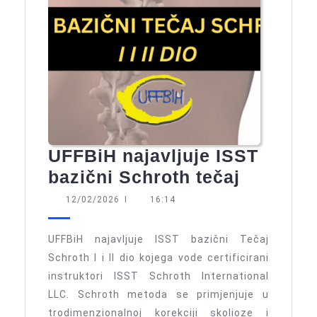
UFFBiH najavljuje ISST
UFFBiH
bazični Schroth tečaj
najavlju
12/02/2026
12/02/2026
I
16:14
ISST
bazični
UFFBiH najavljuje ISST bazični Tečaj
Schroth
Schroth I i II dio kojega vode certificirani
instruktori ISST Schroth International
tečaj
LLC. Schroth metoda se primjenjuje u
trodimenzionalnoj korekciji skolioze i