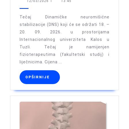
najavljuje:
12/03/2026
12/03/2026
I
13:45
Tečaj
Dinamičke
Tečaj Dinamičke neuromišićne
neuromišić
stabilizacije (DNS) koji će se održati 18. –
20. 09. 2026. u prostorijama
stabilizacij
Internacionalnog univerziteta Kalos u
(DNS)
Tuzli. Tečaj je namijenjen
fizioterapeutima (fakultetski studij) i
liječnicima. Cijena ...
OPŠIRNIJE
OPŠIRNIJE