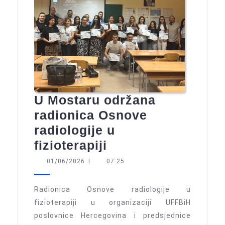
U Mostaru održana
radionica Osnove
radiologije u
U
fizioterapiji
Mostaru
01/06/2026
01/06/2026
I
07:25
održana
radionica
Radionica Osnove radiologije u
Osnove
fizioterapiji u organizaciji UFFBiH
poslovnice Hercegovina i predsjednice
radiologije