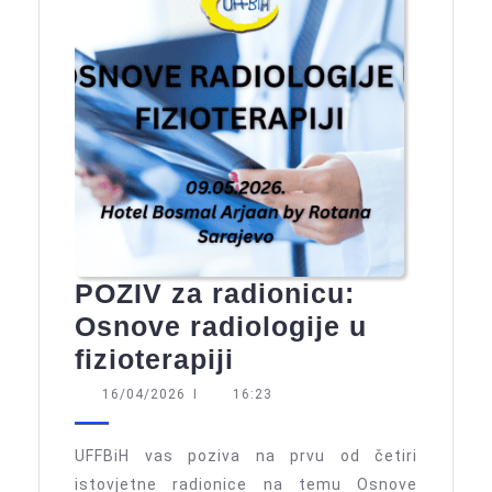
POZIV za radionicu:
Osnove radiologije u
POZIV
fizioterapiji
za
16/04/2026
16/04/2026
I
16:23
radionicu:
Osnove
UFFBiH vas poziva na prvu od četiri
radiologije
istovjetne radionice na temu Osnove