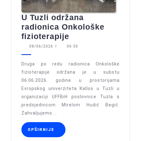
U Tuzli održana
radionica Onkološke
U
fizioterapije
Tuzli
08/06/2026
08/06/2026
I
06:30
održana
radionica
Druga po redu radionica Onkološke
Onkološke
fizioterapije održana je u subotu
06.06.2026. godine u prostorijama
fizioterapije
Evropskog univerziteta Kallos u Tuzli u
organizaciji UFFBiH poslovnice Tuzla s
predsjednicom Mirelom Hudić Begić.
Zahvaljujemo ...
OPŠIRNIJE
OPŠIRNIJE