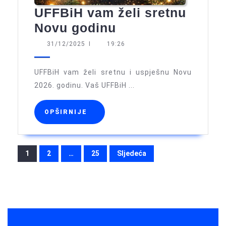
UFFBiH vam želi sretnu
UFFBiH
Novu godinu
vam
31/12/2025
31/12/2025
I
19:26
želi
sretnu
UFFBiH vam želi sretnu i uspješnu Novu
Novu
2026. godinu. Vaš UFFBiH ...
godinu
OPŠIRNIJE
OPŠIRNIJE
Brojevi
1
2
…
25
Sljedeća
stranica
objava