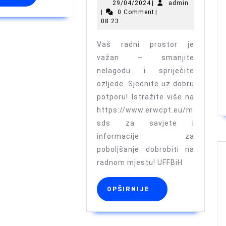
29/04/2024
admin
29/04/2024
|
admin
na
međunarodnog
|
0 Comment
|
poslu:
08:23
tematskog
Otključa
seminara
Vaš radni prostor je
snagu
“Fizioterapija
važan – smanjite
ergonom
nelagodu i spriječite
i
ozljede. Sjednite uz dobru
neurologija”
potporu! Istražite više na
https://www.erwcpt.eu/m
sds za savjete i
informacije za
poboljšanje dobrobiti na
radnom mjestu! UFFBiH
OPŠIRNIJE
OPŠIRNIJE