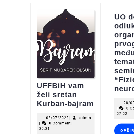
UO d
odlu
organ
prvo
među
tema
semi
“Fizi
UFFBiH vam
neuro
želi sretan
UFFBiH
Kurban-bajram
28/0
|
0 C
vam
07:02
08/07/2022
admin
08/07/2022
|
admin
želi
|
0 Comment
|
sretan
20:21
OPŠI