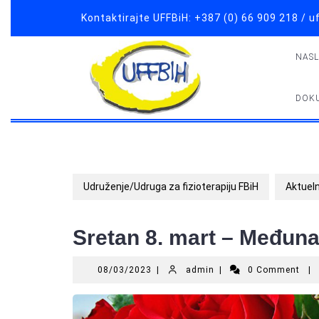
Skip
Kontaktirajte UFFBiH: +387 (0) 66 909 218 /
to
content
NAS
DOK
Udruženje/Udruga za fizioterapiju FBiH
Aktuel
Sretan 8. mart – Međun
08/03/2023
admin
08/03/2023
|
admin
|
0 Comment
|