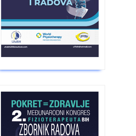
jte
ije!