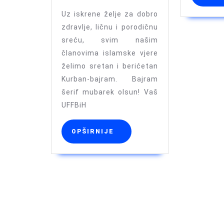
Kurban-
Uz iskrene želje za dobro
bajram
zdravlje, ličnu i porodičnu
sreću, svim našim
članovima islamske vjere
želimo sretan i berićetan
Kurban-bajram. Bajram
šerif mubarek olsun! Vaš
UFFBiH
OPŠIRNIJE
OPŠIRNIJE