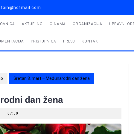
 uffbih@hotmail.com
LOVNICA
AKTUELNO
O NAMA
ORGANIZACIJA
UPRAVNI OD
UMENTACIJA
PRISTUPNICA
PRESS
KONTAKT
no
Sretan 8. mart – Međunarodni dan žena
arodni dan žena
07:50