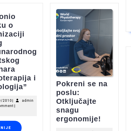
onio
ku o
izaciji
g
narodnog
tskog
nara
oterapija i
Pokreni se na
UO
logija”
poslu:
donio
Otključajte
28/09/2010
admin
9/2010
|
admin
odluku
omment
|
snagu
o
Pokreni
ergonomije!
organizaciji
se
OPŠIRNIJE
RNIJE
prvog