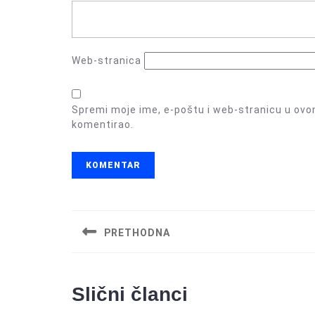
Web-stranica
Spremi moje ime, e-poštu i web-stranicu u ovo
komentirao.
Navigacija
objava
PRETHODNA
Previous
post:
Slični članci