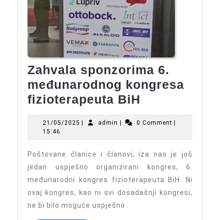
Zahvala sponzorima 6.
međunarodnog kongresa
Zahvala
fizioterapeuta BiH
sponzorima
21/05/2025
admin
21/05/2025
|
admin
|
0 Comment
|
6.
15:46
međunarodn
Poštovane članice i članovi, iza nas je još
kongresa
jedan uspješno organizirani kongres, 6.
fizioterapeu
međunarodni kongres fizioterapeuta BiH. Ni
BiH
ovaj kongres, kao ni svi dosadašnji kongresi,
ne bi bilo moguće uspješno