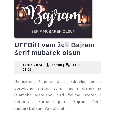
UFFBiH vam želi Bajram
UFFBiH
šerif mubarek olsun
vam
17/06/2024
admin
17/06/2024
|
admin
|
0 Comment
|
želi
08:29
Bajram
Uz iskrene želje za dobro zdravlje, ličnu i
šerif
porodičnu sreću, svim našim članovima
mubarek
islamske vjeroispovijesti želimo sretan i
olsun
berićetan Kurban-bajram. Bajram šerif
mubarek olsun! Vaš UFFBiH