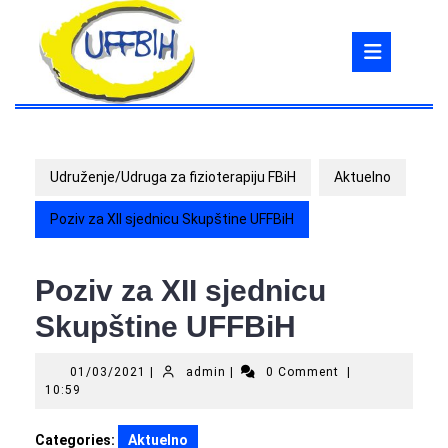
Skip
to
Ope
content
But
Udruženje/Udruga za fizioterapiju FBiH
Aktuelno
Poziv za XII sjednicu Skupštine UFFBiH
Poziv za XII sjednicu
Skupštine UFFBiH
01/03/2021
admin
01/03/2021
|
admin
|
0 Comment
|
10:59
Categories:
Aktuelno