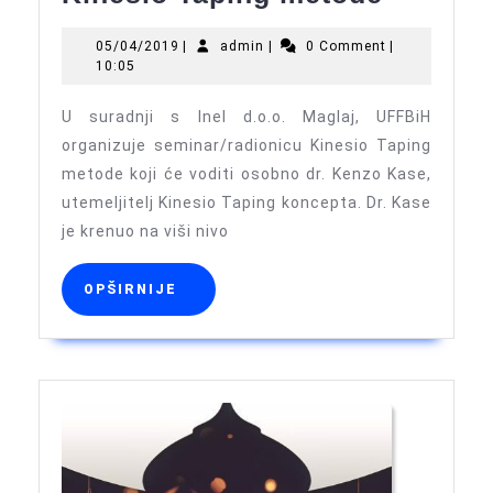
za
05/04/2019
admin
05/04/2019
|
admin
|
0 Comment
|
seminar
10:05
Kinesio
U suradnji s Inel d.o.o. Maglaj, UFFBiH
Taping
organizuje seminar/radionicu Kinesio Taping
metode
metode koji će voditi osobno dr. Kenzo Kase,
utemeljitelj Kinesio Taping koncepta. Dr. Kase
je krenuo na viši nivo
OPŠIRNIJE
OPŠIRNIJE