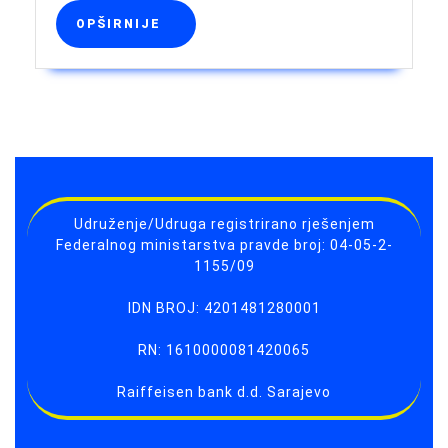
OPŠIRNIJE
OPŠIRNIJE
Udruženje/Udruga registrirano rješenjem
Federalnog ministarstva pravde broj: 04-05-2-
1155/09
IDN BROJ: 4201481280001
RN: 1610000081420065
Raiffeisen bank d.d. Sarajevo