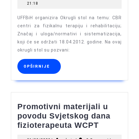
okrugli
21:18
stol
UFFBiH organizira Okrugli stol na temu: CBR
na
centri za fizikalnu terapiju i rehabilitaciju;
temu:
Značaj i uloga/normativi i sistematizacija,
CBR
koji će se održati 18.04.2012. godine. Na ovaj
centri
okrugli stol su pozvani:
za
fizikalnu
OPŠIRNIJE
OPŠIRNIJE
terapiju
i
rehabilitaciju
Promotivni materijali u
povodu Svjetskog dana
Promotivn
fizioterapeuta WCPT
materijali