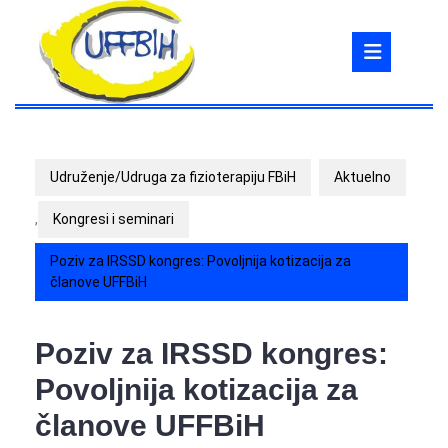
Skip
to
Ope
content
But
Udruženje/Udruga za fizioterapiju FBiH
Aktuelno
,
Kongresi i seminari
Poziv za IRSSD kongres: Povoljnija kotizacija za
članove UFFBiH
Poziv za IRSSD kongres:
Povoljnija kotizacija za
članove UFFBiH