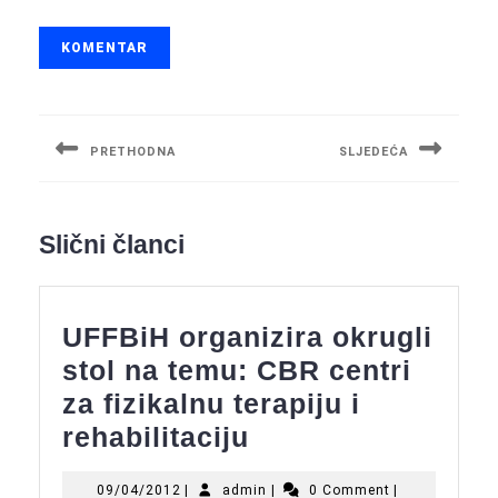
Navigacija
objava
PRETHODNA
SLJEDEĆA
Previous
Next
post:
post:
Slični članci
UFFBiH organizira okrugli
stol na temu: CBR centri
za fizikalnu terapiju i
UFFBiH
rehabilitaciju
organizira
09/04/2012
admin
09/04/2012
|
admin
|
0 Comment
|