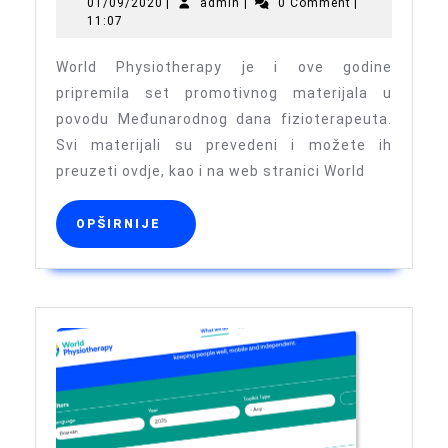
01/09/2020
admin
01/09/2020
|
admin
|
0 Comment
|
u
11:07
povodu
World Physiotherapy je i ove godine
Svjetskog
pripremila set promotivnog materijala u
dana
povodu Međunarodnog dana fizioterapeuta.
fizioterap
Svi materijali su prevedeni i možete ih
WCPT
preuzeti ovdje, kao i na web stranici World
OPŠIRNIJE
OPŠIRNIJE