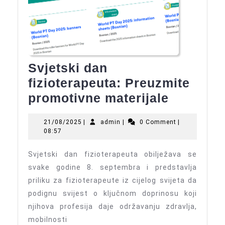
Svjetski dan
fizioterapeuta: Preuzmite
Svjetski
promotivne materijale
dan
21/08/2025
admin
21/08/2025
|
admin
|
0 Comment
|
fiziotera
08:57
Preuzmi
Svjetski dan fizioterapeuta obilježava se
promoti
svake godine 8. septembra i predstavlja
materija
priliku za fizioterapeute iz cijelog svijeta da
podignu svijest o ključnom doprinosu koji
njihova profesija daje održavanju zdravlja,
mobilnosti