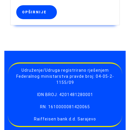
OPŠIRNIJE
OPŠIRNIJE
Udruženje/Udruga registrirano rješenjem
Federalnog ministarstva pravde broj: 04-05-2-
1155/09
IDN BROJ: 4201481280001
RN: 1610000081420065
Raiffeisen bank d.d. Sarajevo