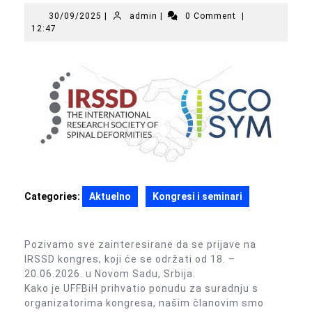
30/09/2025
admin
30/09/2025
|
admin
|
0 Comment
|
12:47
Categories:
Aktuelno
Kongresi i seminari
Pozivamo sve zainteresirane da se prijave na
IRSSD kongres, koji će se održati od 18. –
20.06.2026. u Novom Sadu, Srbija.
Kako je UFFBiH prihvatio ponudu za suradnju s
organizatorima kongresa, našim članovim smo