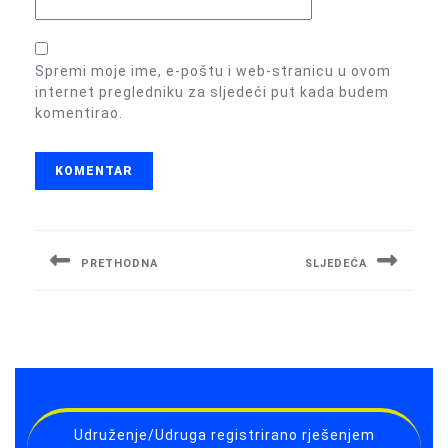
Spremi moje ime, e-poštu i web-stranicu u ovom
internet pregledniku za sljedeći put kada budem
komentirao.
Navigacija
objava
PRETHODNA
SLJEDEĆA
Previous
Next
post:
post:
Udruženje/Udruga registrirano rješenjem