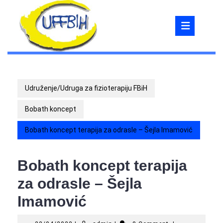
Skip
to
Ope
content
But
Udruženje/Udruga za fizioterapiju FBiH
Bobath koncept
Bobath koncept terapija za odrasle – Šejla Imamović
Bobath koncept terapija
za odrasle – Šejla
Imamović