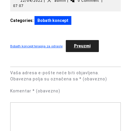
22/04/2022
admin
22/04/2022
|
admin
|
0 Comment
|
07:07
Categories:
Bobath koncept
Preuzmi
Bobath koncept terapija za odrasle
Vaša adresa e-pošte neće biti objavljena.
Obavezna polja su označena sa
* (obavezno)
Komentar
* (obavezno)